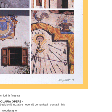
chiudi la finestra
SOLARIA OPERE -
|
edizioni
|
iniziative
|
eventi
|
comunicati
|
contatti
|
link
webdesigner