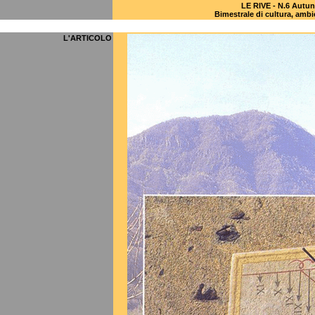
LE RIVE - N.6 Autun
Bimestrale di cultura, amb
L'ARTICOLO