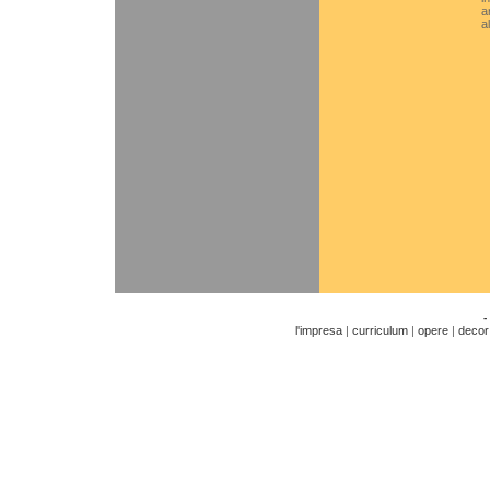
a
a
-
l'impresa
|
curriculum
|
opere
|
decor