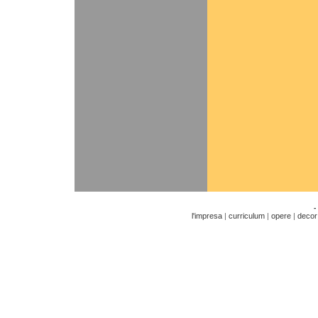
-
l'impresa
|
curriculum
|
opere
|
decor